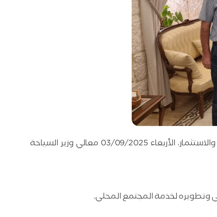
زار رئيس البلدية السيد إبراهيم الرواشدة وعضو المجلس البلدي أ. يونس الحوامدة، ومديرا العلاقات العامة والتنمية والاستثمار، الأربعاء 03/09/2025 معالي وزير السياحة
افي وتطويره لخدمة المجتمع المحلي.