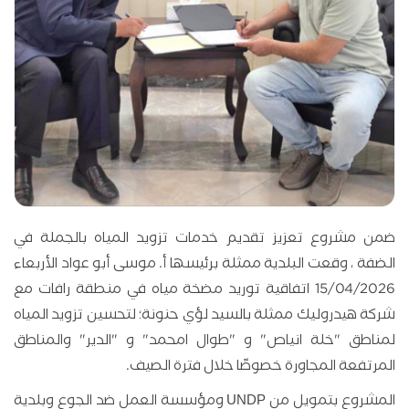
ضمن مشروع تعزيز تقديم خدمات تزويد المياه بالجملة في
الضفة ، وقعت البلدية ممثلة برئيسها أ. موسى أبو عواد الأربعاء
15/04/2026 اتفاقية توريد مضخة مياه في منطقة رافات مع
شركة هيدروليك ممثلة بالسيد لؤي حنونة؛ لتحسين تزويد المياه
لمناطق "خلة انياص" و "طوال امحمد" و "الدير" والمناطق
المرتفعة المجاورة خصوصًا خلال فترة الصيف.
المشروع بتمويل من UNDP ومؤسسة العمل ضد الجوع وبلدية