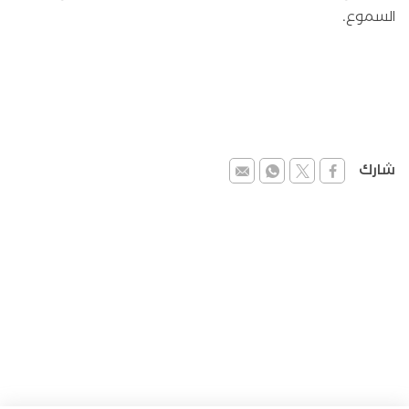
السموع.
شارك